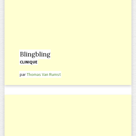
Blingbling
CLINIQUE
par
Thomas Van Rumst