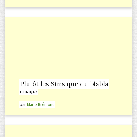
Plutôt les Sims que du blabla
CLINIQUE
par
Marie Brémond