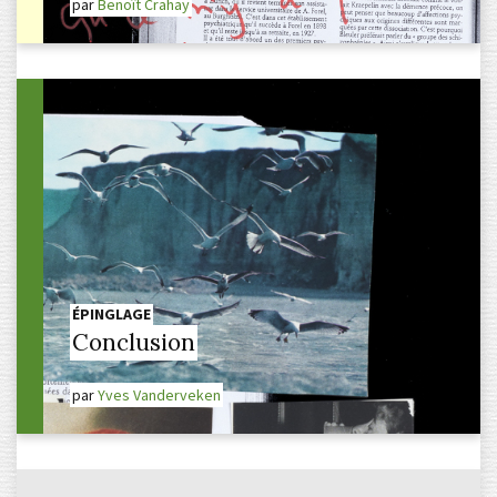
par
Benoît Crahay
ÉPINGLAGE
Conclusion
par
Yves Vanderveken