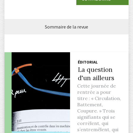
Sommaire de la revue
ÉDITORIAL
La question
d'un ailleurs
Cette journée de
rentrée a pour
titre : « Circulation,
Battement,
Coupure. » Trois
signifiants qui se
corrèlent, qui
s’entremêlent, qui