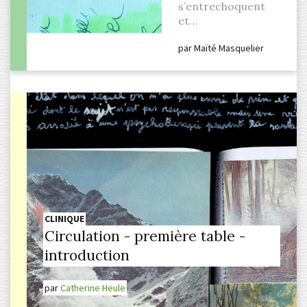
s’entrechoquent
et…
par
Maïté Masquelier
CLINIQUE
Circulation - première table -
introduction
par
Catherine Heule