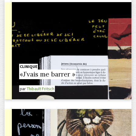
CLINIQUE
«J’vais me barrer »
par
Thibault Fritsch