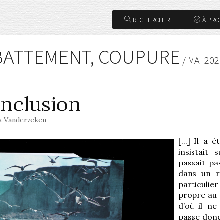
RECHERCHER
À PR
 BATTEMENT, COUPURE
/ MAI 202
nclusion
s Vanderveken
[...] Il a
insistait
passait pas
dans un r
particulier 
propre au s
d’où il n
passe donc 