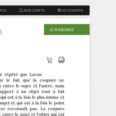
OPOS
MON COMPTE
ECF ECHOPPE
JE M'ABONNE
6
Me
Imprimer
connecter
l'article
 été répété que Lacan
 sur le fait que la coupure ne
 entre le sujet et l'autre, mais
apport à un objet tout à fait
qui est à la fois le plus intime et
ujet et qui est à la fois le point
e se reconnaît pas. La coupure
entre le sujet et l'objet qui est