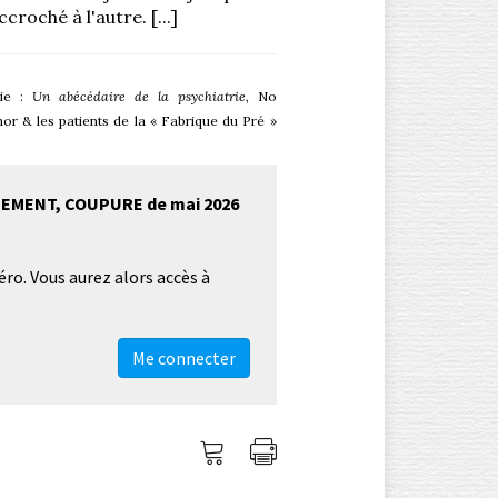
croché à l'autre. [...]
hie :
Un abécédaire de la psychiatrie
, No
or & les patients de la « Fabrique du Pré »
TTEMENT, COUPURE de mai 2026
éro. Vous aurez alors accès à
Me connecter
Me
Imprimer
connecter
l'article