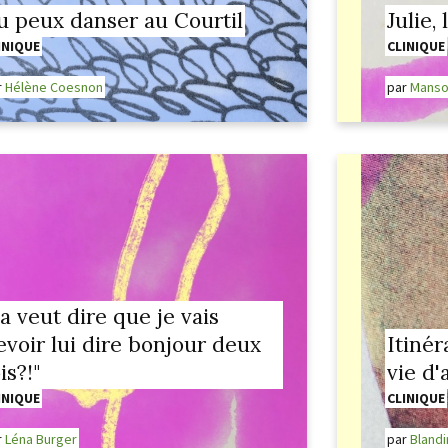
u peux danser au Courtil
Julie, 
INIQUE
CLINIQUE
r
Hélène Coesnon
par
Manso
ça veut dire que je vais
evoir lui dire bonjour deux
Itinér
is?!"
vie d'
INIQUE
CLINIQUE
r
Léna Burger
par
Blandi