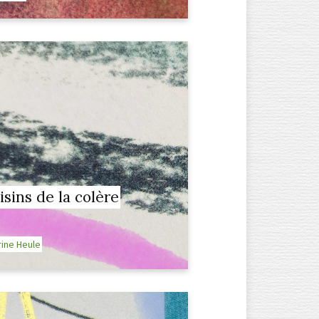
isins de la colère
ine Heule