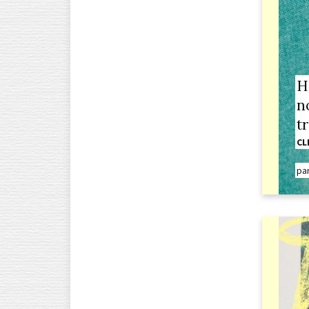
H
n
tr
CL
pa