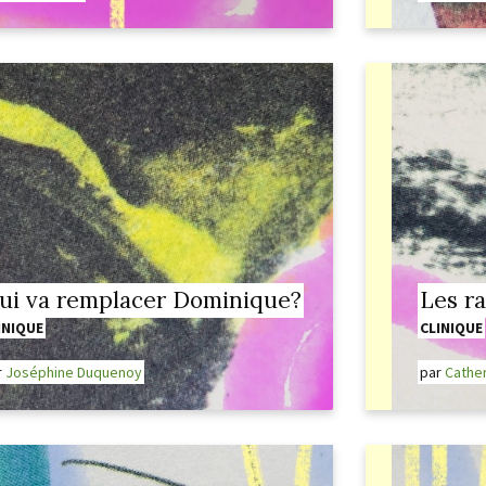
ui va remplacer Dominique?
Les ra
INIQUE
CLINIQUE
r
Joséphine Duquenoy
par
Cather