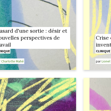
asard d'une sortie : désir et
ouvelles perspectives de
Crise 
avail
invent
INIQUE
CLINIQUE
r
Charlotte Mahé
par
Lionel 