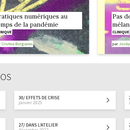
ratiques numériques au
Pas d
emps de la pandémie
mélan
INIQUE
CLINIQUE
r
Cristina Borgianini
par
Josép
ROS
30/ EFFETS DE CRISE
janvier 2025
27/ DANS L'ATELIER
décembre 2022