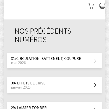
Me
I
connec
l'
NOS PRÉCÉDENTS
NUMÉROS
31/CIRCULATION, BATTEMENT, COUPURE
mai 2026
30/ EFFETS DE CRISE
janvier 2025
29/ LAISSER TOMBER