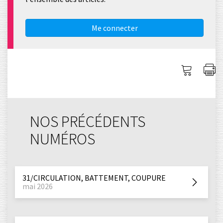
Me connecter
Me
I
connec
l'
NOS PRÉCÉDENTS
NUMÉROS
31/CIRCULATION, BATTEMENT, COUPURE
mai 2026