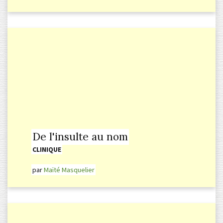
De l'insulte au nom
CLINIQUE
par
Maïté Masquelier