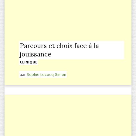
Parcours et choix face à la
jouissance
CLINIQUE
par
Sophie Lecocq-Simon