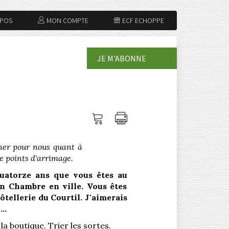
OPOS
MON COMPTE
ECF ECHOPPE
JE M'ABONNE
Me
Imprimer
connecter
l'article
gner pour nous quant à
e points d'arrimage.
quatorze ans que vous êtes au
en Chambre en ville. Vous êtes
ôtellerie du Courtil.
J'aimerais
l…
la boutique. Trier les sortes.