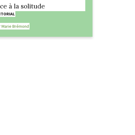
ace à la solitude
ITORIAL
r
Marie Brémond