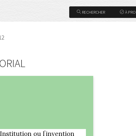
RECHERCHER
À PR
12
ORIAL
ʼInstitution ou lʼinvention