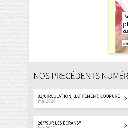
É
p
CL
pa
NOS PRÉCÉDENTS NUMÉ
31/CIRCULATION, BATTEMENT, COUPURE
mai 2026
28/"SUR LES ÉCRANS"
juin 2023