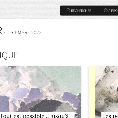
RECHERCHER
À PR
R
/ DÉCEMBRE 2022
NIQUE
 Tout est possible… jusqu’à
Les p