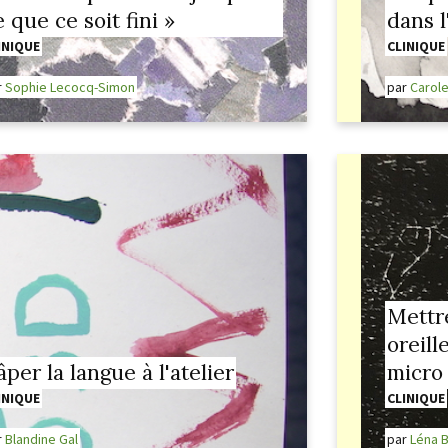
 que ce soit fini »
dans l
INIQUE
CLINIQUE
r
Sophie Lecocq-Simon
par
Carole
Mettre
oreill
âper la langue à l'atelier
micro
INIQUE
CLINIQUE
r
Blandine Gal
par
Léna 