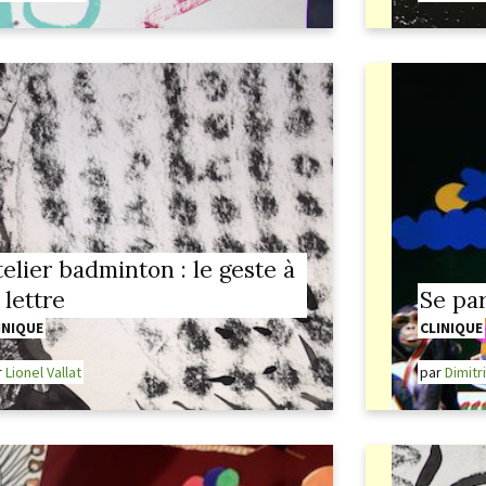
telier badminton : le geste à
 lettre
Se par
INIQUE
CLINIQUE
r
Lionel Vallat
par
Dimitri