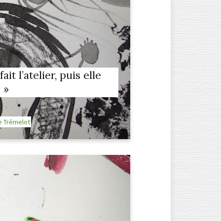
fait l’atelier, puis elle
 »
e Trémelot