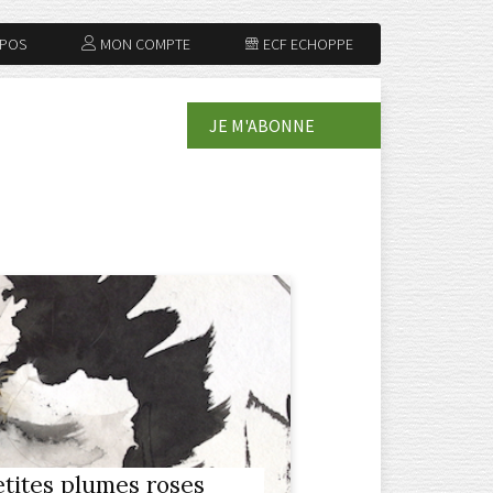
OPOS
MON COMPTE
ECF ECHOPPE
JE M'ABONNE
etites plumes roses