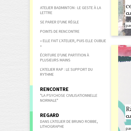
ce
ATELIER BADMINTON : LE GESTE À LA
LETTRE
CL
SE PARER D'UNE RÈGLE
pa
POINTS DE RENCONTRE
« ELLE FAIT L’ATELIER, PUIS ELLE OUBLIE
»
ÉCRITURE D'UNE PARTITION À
PLUSIEURS MAINS
L'ATELIER RAP : LE SUPPORT DU
RYTHME
RENCONTRE
"LA PSYCHOSE CIVILISATIONNELLE
NORMALE"
R
REGARD
CL
DANS L'ATELIER DE BRUNO ROBBE,
LITHOGRAPHE
pa