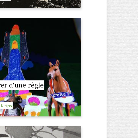
er d'une règle
 Neijns