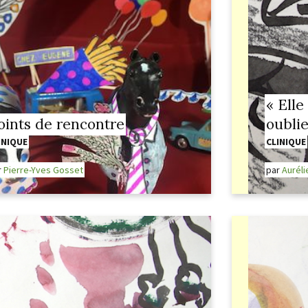
« Elle 
oints de rencontre
oublie
INIQUE
CLINIQUE
r
Pierre-Yves Gosset
par
Auréli