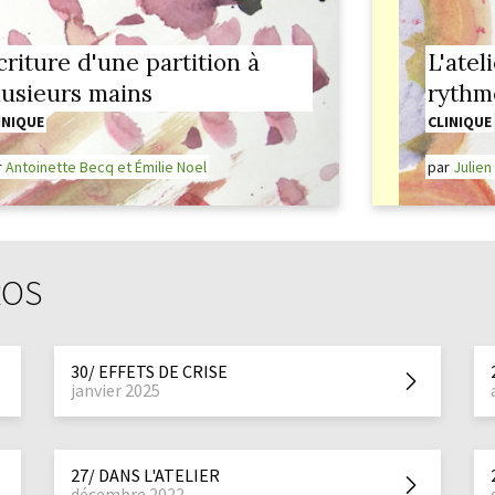
criture d'une partition à
L'atel
lusieurs mains
rythm
INIQUE
CLINIQUE
r
Antoinette Becq et Émilie Noel
par
Julien
ROS
30/ EFFETS DE CRISE
janvier 2025
27/ DANS L'ATELIER
décembre 2022