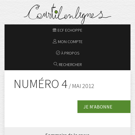
ECF ECHOPPE
MON COMPTE
À PROPOS
RECHERCHER
NUMÉRO 4
/ MAI 2012
JE M'ABONNE