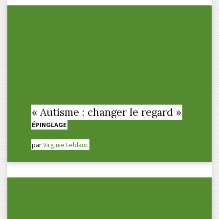
« Autisme : changer le regard »
ÉPINGLAGE
par
Virginie Leblanc